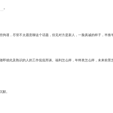
…”
拘谨，尽管不太愿意聊这个话题，但见对方是新人，一脸真诚的样子，半推
即彼此及熟识的人的工作侃侃而谈。福利怎么样，年终奖怎么样，未来前景怎
沉默。