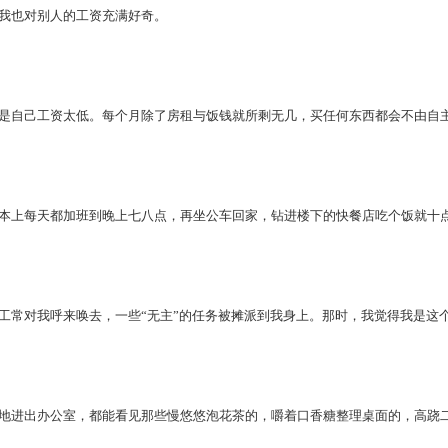
也对别人的工资充满好奇。
自己工资太低。每个月除了房租与饭钱就所剩无几，买任何东西都会不由自主
上每天都加班到晚上七八点，再坐公车回家，钻进楼下的快餐店吃个饭就十点
对我呼来唤去，一些“无主”的任务被摊派到我身上。那时，我觉得我是这个
进出办公室，都能看见那些慢悠悠泡花茶的，嚼着口香糖整理桌面的，高跷二