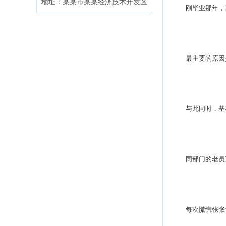
地址：某某市某某经济技术开发区
刚毕业那年，我
最主要的原因是
与此同时，基本
同部门的老员工常
每次慌慌张张地