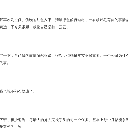
喜欢刷空间。傍晚的红色夕阳，清晨绿色的行道树，一有啥鸡毛蒜皮的事情都
表达一下今天很累，鼓励自己坚持，云云。
一下，自己做的事情虽然很多、很杂，但确确实实不够重要。一个公司为什么
的事。
也就不那么愤懑了。
班，极少迟到，尽最大的努力完成手头的每一个任务。基本上每个月都能拿到
让我高兴了一阵。