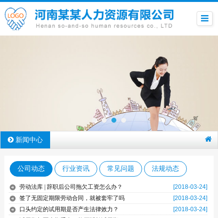
新闻中心
公司动态
行业资讯
常见问题
法规动态
劳动法库 | 辞职后公司拖欠工资怎么办？
[2018-03-24]
签了无固定期限劳动合同，就被套牢了吗
[2018-03-24]
口头约定的试用期是否产生法律效力？
[2018-03-24]